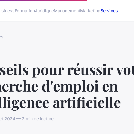
usiness
Formation
Juridique
Management
Marketing
Services
es
eils pour réussir vo
herche d'emploi en
lligence artificielle
llet 2024 — 2 min de lecture