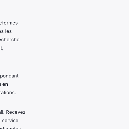
teformes
es les
echerche
t,
espondant
s en
ations.
il. Recevez
e service
rtinentes.