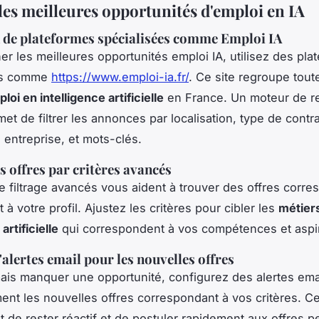
les meilleures opportunités d'emploi en IA
n de plateformes spécialisées comme Emploi IA
er les meilleures opportunités emploi IA, utilisez des pla
es comme
https://www.emploi-ia.fr/
. Ce site regroupe tout
loi en intelligence artificielle
en France. Un moteur de r
t de filtrer les annonces par localisation, type de contra
 entreprise, et mots-clés.
s offres par critères avancés
de filtrage avancés vous aident à trouver des offres corr
à votre profil. Ajustez les critères pour cibler les
métier
artificielle
qui correspondent à vos compétences et aspir
'alertes email pour les nouvelles offres
ais manquer une opportunité, configurez des alertes ema
ent les nouvelles offres correspondant à vos critères. C
 de rester réactif et de postuler rapidement aux offres pe