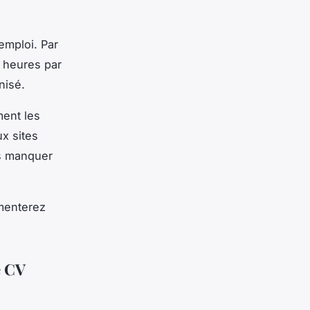
emploi. Par
 heures par
nisé.
ment les
ux sites
is manquer
gmenterez
e CV