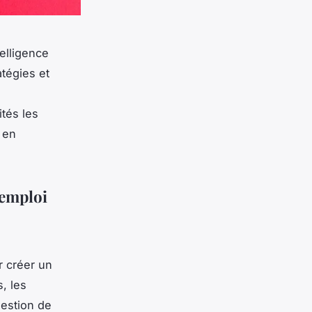
elligence
atégies et
ités les
 en
'emploi
r créer un
, les
gestion de