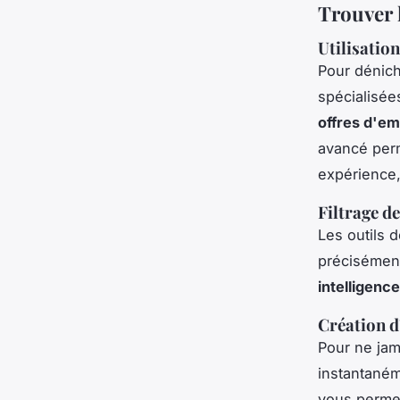
Trouver 
Utilisatio
Pour dénich
spécialisé
offres d'emp
avancé perme
expérience,
Filtrage de
Les outils 
précisément 
intelligence 
Création d
Pour ne jam
instantaném
vous permet