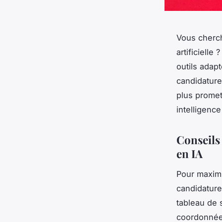
Vous cherch
artificielle
outils adap
candidatures
plus promet
intelligence
Conseils
en IA
Pour maximi
candidature
tableau de 
coordonnées