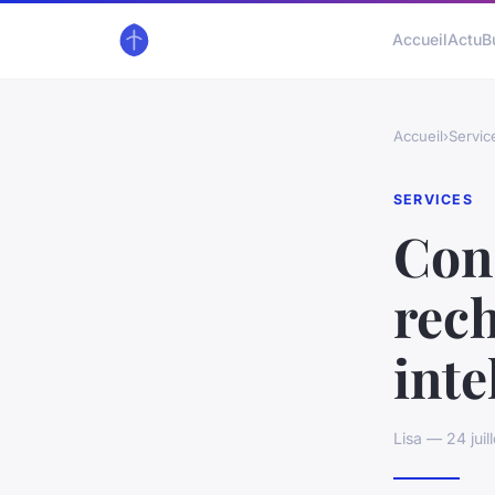
Accueil
Actu
B
Accueil
›
Servic
SERVICES
Cons
rec
inte
Lisa — 24 jui