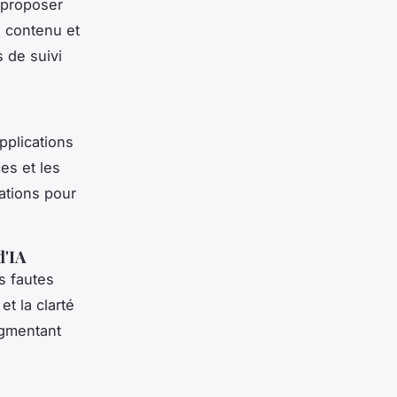
 proposer
e contenu et
 de suivi
pplications
s et les
ations pour
d'IA
s fautes
t la clarté
ugmentant