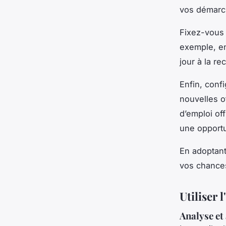
vos démarch
Fixez-vous 
exemple, en
jour à la r
Enfin, conf
nouvelles o
d’emploi of
une opportu
En adoptant
vos chances
Utiliser 
Analyse et