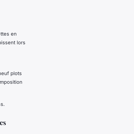
ettes en
bissent lors
neuf plots
omposition
ns.
es