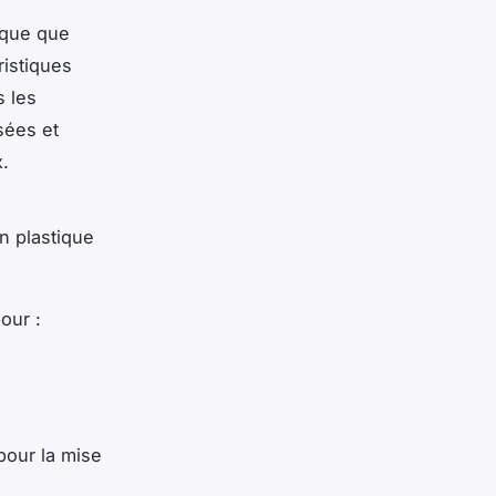
lique que
ristiques
s les
sées et
x.
en plastique
our :
pour la mise