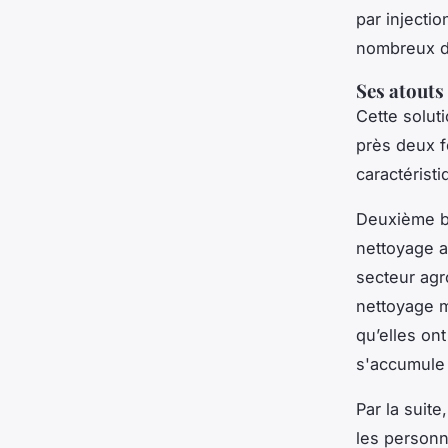
par injecti
nombreux 
Ses atouts
Cette solut
près deux f
caractéristi
Deuxième bén
nettoyage a
secteur agr
nettoyage m
qu’elles on
s'accumule
Par la suite
les personna