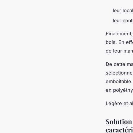
leur loca
leur cont
Finalement,
bois. En eff
de leur man
De cette ma
sélectionne
emboîtable.
en polyéthy
Légère et a
Solution 
caractér