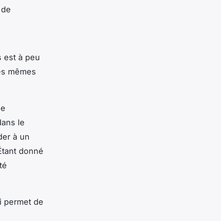
 de
s est à peu
 les mêmes
de
dans le
der à un
Étant donné
té
ui permet de