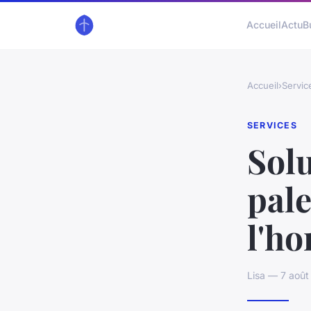
Accueil
Actu
B
Accueil
›
Servic
SERVICES
Solu
pale
l'h
Lisa — 7 août