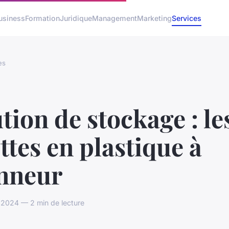
usiness
Formation
Juridique
Management
Marketing
Services
es
tion de stockage : le
ttes en plastique à
onneur
 2024 — 2 min de lecture