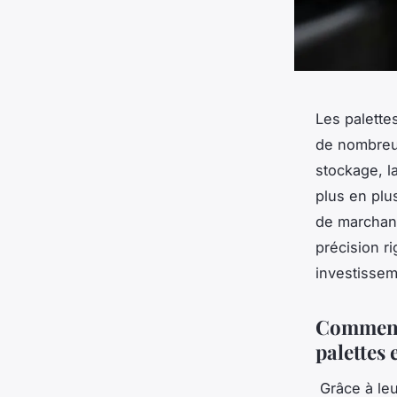
Les palette
de nombreus
stockage, l
plus en plu
de marchand
précision r
investissem
Comment 
palettes 
Grâce à leu