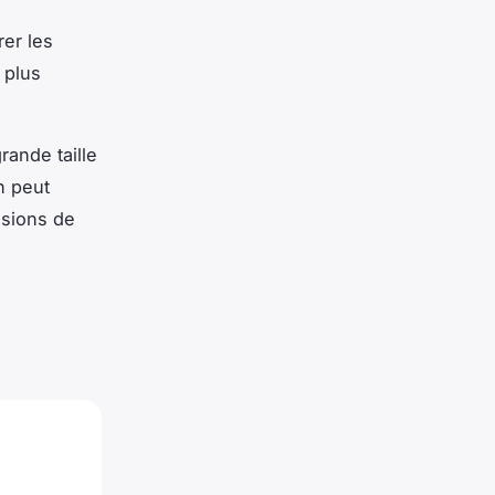
er les
 plus
rande taille
n peut
nsions de