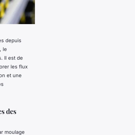
es depuis
 le
 Il est de
rer les flux
ion et une
es
es des
par moulage