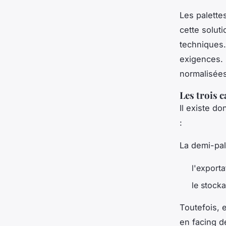
Les palettes
cette solut
techniques. 
exigences. 
normalisées
Les trois 
Il existe do
:
La demi-pal
l'exporta
le stock
Toutefois, 
en facing d