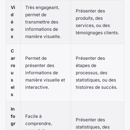
Vi
Très engageant,
Présenter des
d
permet de
produits, des
é
transmettre des
services, ou des
o
informations de
témoignages clients.
s
manière visuelle.
C
ar
Permet de
Présenter des
ro
présenter des
étapes de
u
informations de
processus, des
s
manière visuelle et
statistiques, ou des
el
interactive.
histoires de succès.
s
In
fo
Facile à
Présenter des
gr
comprendre,
statistiques, des