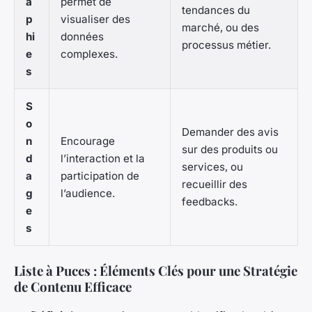
a
permet de
tendances du
p
visualiser des
marché, ou des
hi
données
processus métier.
e
complexes.
s
S
o
Demander des avis
n
Encourage
sur des produits ou
d
l’interaction et la
services, ou
a
participation de
recueillir des
g
l’audience.
feedbacks.
e
s
Liste à Puces : Éléments Clés pour une Stratégie
de Contenu Efficace