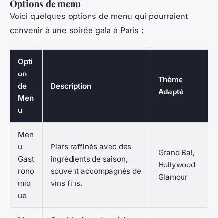
Options de menu
Voici quelques options de menu qui pourraient
convenir à une soirée gala à Paris :
Opti
on
Thème
de
Description
Adapté
Men
u
Men
u
Plats raffinés avec des
Grand Bal,
Gast
ingrédients de saison,
Hollywood
rono
souvent accompagnés de
Glamour
miq
vins fins.
ue