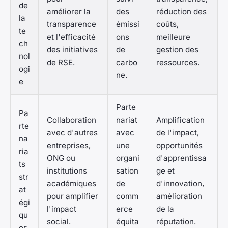
de
améliorer la
des
réduction des
la
transparence
émissi
coûts,
te
et l'efficacité
ons
meilleure
ch
des initiatives
de
gestion des
nol
de RSE.
carbo
ressources.
ogi
ne.
e
Parte
Pa
Collaboration
nariat
Amplification
rte
avec d'autres
avec
de l'impact,
na
entreprises,
une
opportunités
ria
ONG ou
organi
d'apprentissa
ts
institutions
sation
ge et
str
académiques
de
d'innovation,
at
pour amplifier
comm
amélioration
égi
l'impact
erce
de la
qu
social.
équita
réputation.
es