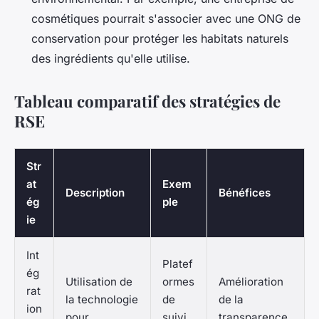
cosmétiques pourrait s'associer avec une ONG de
conservation pour protéger les habitats naturels
des ingrédients qu'elle utilise.
Tableau comparatif des stratégies de
RSE
Str
at
Exem
Description
Bénéfices
ég
ple
ie
Int
Platef
ég
Utilisation de
ormes
Amélioration
rat
la technologie
de
de la
ion
pour
suivi
transparence,