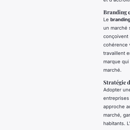
Branding e
Le
brandin
un marché s
conçoivent
cohérence v
travaillent 
marque qui 
marché.
Stratégie
Adopter u
entreprises
approche ad
marché, gar
habitants. 