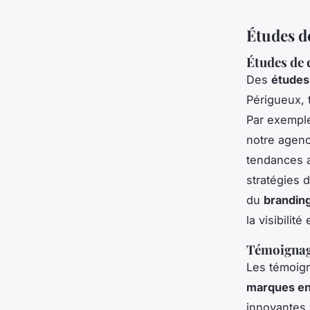
Études de
Études de 
Des
études
Périgueux, 
Par exemple
notre agenc
tendances a
stratégies 
du
branding 
la visibilité
Témoignages
Les témoign
marques en
innovantes.