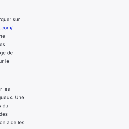
rquer sur
n.com/
,
une
les
age de
ur le
r les
igueux. Une
s du
 des
ion aide les