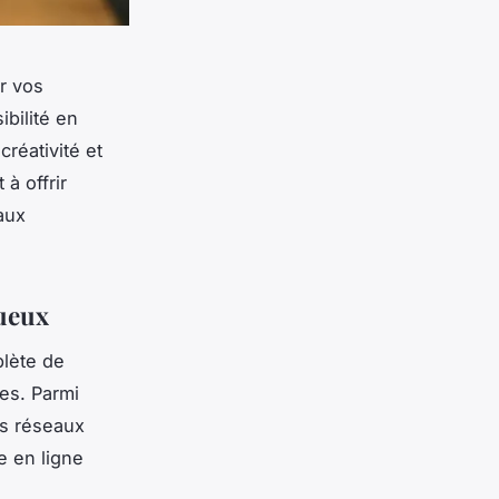
r vos
bilité en
réativité et
à offrir
aux
gueux
lète de
es. Parmi
es réseaux
e en ligne