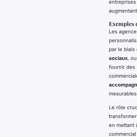
entreprises
augmentant 
Exemples d
Les agences
personnalis
par le biai
sociaux
, o
fournir des
commerciale
accompagn
mesurables
Le rôle cru
transformer
en mettant à
commercial 