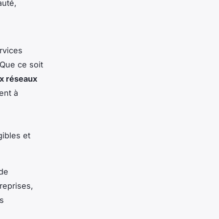
auté,
rvices
Que ce soit
x réseaux
ent à
gibles et
 de
reprises,
ès