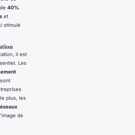
 de
40%
.
s
et
i stimulé
ation
ion, il est
sentiel. Les
ssement
 sont
treprises
De plus, les
réseaux
l'image de