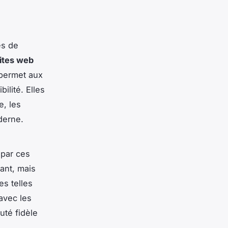
es de
sites web
 permet aux
bilité. Elles
, les
derne.
 par ces
ant, mais
s telles
 avec les
uté fidèle