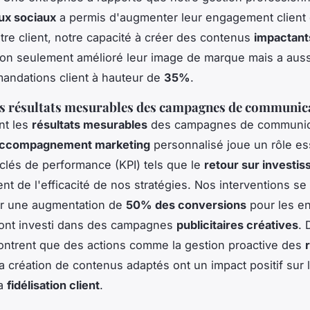
ux sociaux
a permis d'augmenter leur engagement client
tre client, notre capacité à créer des contenus
impactant
on seulement amélioré leur image de marque mais a auss
andations client à hauteur de
35%
.
es résultats mesurables des campagnes de communic
nt les
résultats mesurables
des campagnes de communicat
ccompagnement marketing
personnalisé joue un rôle es
 clés de performance (KPI) tels que le
retour sur investi
ent de l'efficacité de nos stratégies. Nos interventions se
ar une augmentation de
50% des conversions
pour les en
 ont investi dans des campagnes
publicitaires créatives
. 
ntrent que des actions comme la gestion proactive des
la création de contenus adaptés ont un impact positif sur 
la
fidélisation client
.