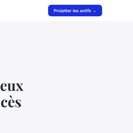
Projetter les actifs →
ueux
ccès