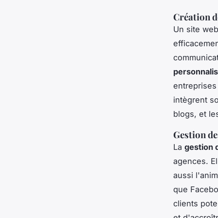
Création d
Un site web
efficacemen
communicat
personnali
entreprises 
intègrent s
blogs, et l
Gestion de
La
gestion 
agences. El
aussi l'anim
que Faceboo
clients pot
et d'accroî