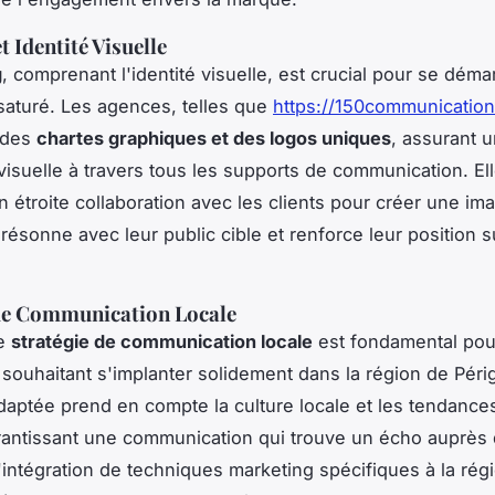
t Identité Visuelle
g
, comprenant l'identité visuelle, est crucial pour se déma
aturé. Les agences, telles que
https://150communicatio
 des
chartes graphiques et des logos uniques
, assurant 
isuelle à travers tous les supports de communication. El
en étroite collaboration avec les clients pour créer une im
résonne avec leur public cible et renforce leur position s
 de Communication Locale
ne
stratégie de communication locale
est fondamental pou
 souhaitant s'implanter solidement dans la région de Pér
aptée prend en compte la culture locale et les tendance
antissant une communication qui trouve un écho auprès
L'intégration de techniques marketing spécifiques à la rég