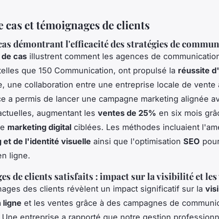
 cas et témoignages de clients
cas démontrant l'efficacité des stratégies de commun
 de cas
illustrent comment les agences de communicatio
telles que 150 Communication, ont propulsé la
réussite d
, une collaboration entre une entreprise locale de vente a
e a permis de lancer une campagne marketing alignée av
ctuelles, augmentant les
ventes de 25%
en six mois grâ
de
marketing digital
ciblées. Les méthodes incluaient l'amé
et de l'identité visuelle
ainsi que l'optimisation
SEO
pour
 en ligne.
 de clients satisfaits : impact sur la visibilité et les
ages des clients révèlent un impact significatif sur la
visi
 ligne
et les ventes grâce à des campagnes de communic
 Une entreprise a rapporté que notre gestion professionn