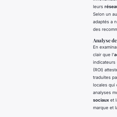
leurs
résea
Selon un au
adaptés a n
des recomm
Analyse d
En examina
clair que l'
a
indicateurs
(ROI) attest
traduites p
locales qui
analyses mo
sociaux
et 
marque et 