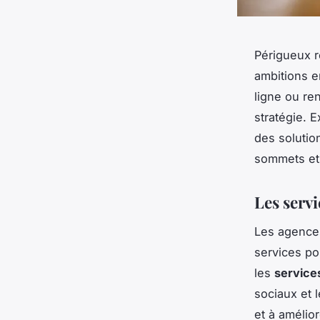
Périgueux 
ambitions e
ligne ou re
stratégie. 
des solutio
sommets et 
Les serv
Les agences
services po
les
service
sociaux et 
et à amélio