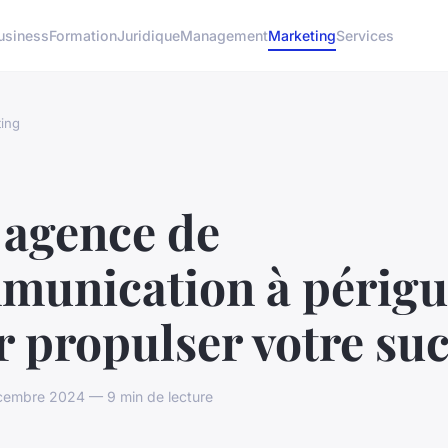
usiness
Formation
Juridique
Management
Marketing
Services
ing
 agence de
munication à périg
 propulser votre su
cembre 2024 — 9 min de lecture