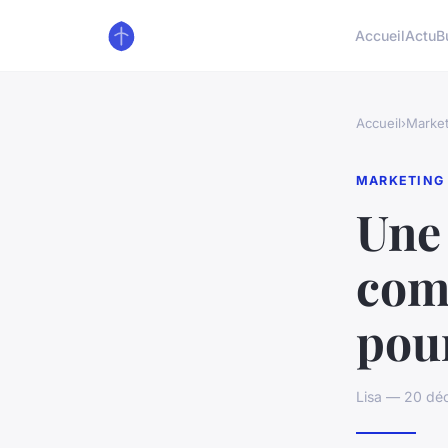
Accueil
Actu
B
Accueil
›
Market
MARKETING
Une
com
pour
Lisa — 20 dé