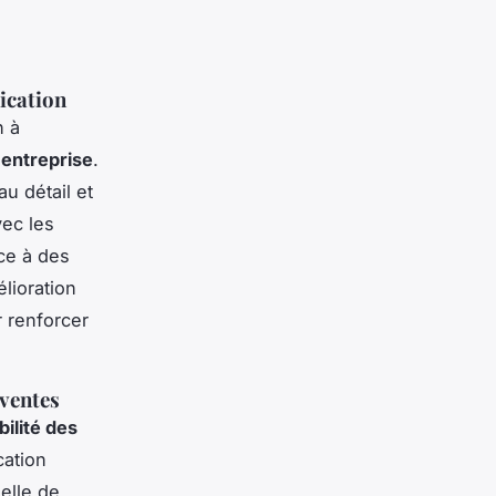
ication
n à
'entreprise
.
u détail et
ec les
ce à des
lioration
 renforcer
 ventes
bilité des
ation
elle de